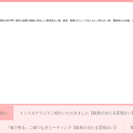
驚異の的中率】港区の恋愛や復縁に特化した霊視系占い館。銀座・新橋で口コミで当たると人気の占い師、霊能者のみ在籍。
視占い
インスタグラムでご紹介いただきました【銀座の当たる霊視占い
『魂で視る』ご縁つなぎリーディング【銀座の当たる霊視占い】