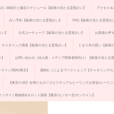
占い師紹介と鑑定スケジュール【銀座の当たる霊視占い】
アクセス＆
占い予約【銀座の当たる霊視占い】
FAQ【銀座の当たる霊視占
占い】
公式ユーチューブ【銀座の当たる霊視占い】
お客様の声
チャネリング講座【銀座の当たる霊視占い】
とまり木の思い【銀座
い】
お問い合わせ（法人様・メディア関係者様向け）【銀座の当たる
ライン/関内/東京】
講師むぅによるワークショップ【チャネリング/
【東京/小岩】女神たちの♡スピリチュアルヒーリングお茶会/ヒーリン
インサイト数秘術&タロット講座【横浜/センター北/オンライン】