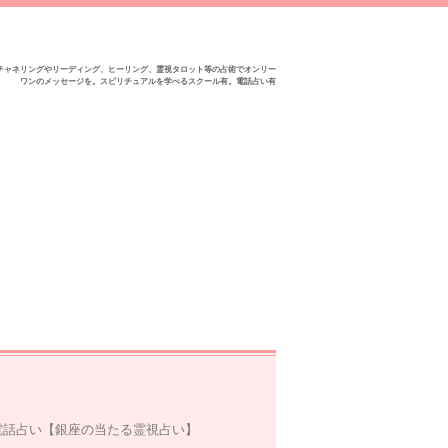
チャネリングやリーディング、ヒーリング、霊視タロット等の占術でオンリー
ワンのメッセージを。スピリチュアルを学べるスクール有。電話占い有
】
電話占い【銀座の当たる霊視占い】