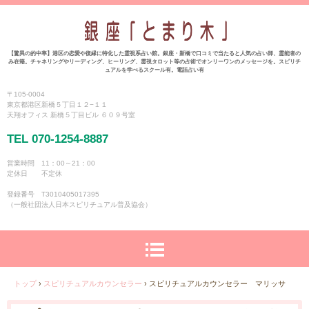
【驚異の的中率】港区の恋愛や復縁に特化した霊視系占い館。銀座・新橋で口コミで当たると人気の占い師、霊能者の
み在籍。チャネリングやリーディング、ヒーリング、霊視タロット等の占術でオンリーワンのメッセージを。スピリチ
ュアルを学べるスクール有。電話占い有
〒105-0004
東京都港区新橋５丁目１２−１１
天翔オフィス 新橋５丁目ビル ６０９号室
TEL 070-1254-8887
営業時間 11：00～21：00
定休日 不定休
登録番号 T3010405017395
（一般社団法人日本スピリチュアル普及協会）
トップ
›
スピリチュアルカウンセラー
›
スピリチュアルカウンセラー マリッサ