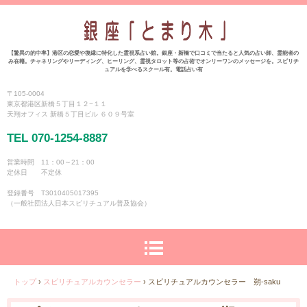
【驚異の的中率】港区の恋愛や復縁に特化した霊視系占い館。銀座・新橋で口コミで当たると人気の占い師、霊能者の
み在籍。チャネリングやリーディング、ヒーリング、霊視タロット等の占術でオンリーワンのメッセージを。スピリチ
ュアルを学べるスクール有。電話占い有
〒105-0004
東京都港区新橋５丁目１２−１１
天翔オフィス 新橋５丁目ビル ６０９号室
TEL 070-1254-8887
営業時間 11：00～21：00
定休日 不定休
登録番号 T3010405017395
（一般社団法人日本スピリチュアル普及協会）
トップ
›
スピリチュアルカウンセラー
›
スピリチュアルカウンセラー 朔-saku