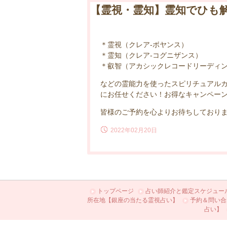
【霊視・霊知】霊知でひも解
＊霊視（クレア-ボヤンス）
＊霊知（クレア-コグニザンス）
＊叡智（アカシックレコードリーディン
などの霊能力を使ったスピリチュアルカ
にお任せください！お得なキャンペーン
皆様のご予約を心よりお待ちしており
2022年02月20日
トップページ
占い師紹介と鑑定スケジュー
所在地【銀座の当たる霊視占い】
予約＆問い合
占い】