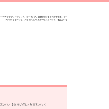
チャネリングやリーディング、ヒーリング、霊視タロット等の占術でオンリー
ワンのメッセージを。スピリチュアルを学べるスクール有。電話占い有
】
電話占い【銀座の当たる霊視占い】