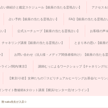
占い師紹介と鑑定スケジュール【銀座の当たる霊視占い】
アクセス＆
占い予約【銀座の当たる霊視占い】
FAQ【銀座の当たる霊視占
占い】
公式ユーチューブ【銀座の当たる霊視占い】
お客様の声
チャネリング講座【銀座の当たる霊視占い】
とまり木の思い【銀座
い】
お問い合わせ（法人様・メディア関係者様向け）【銀座の当たる
ライン/関内/東京】
講師むぅによるワークショップ【チャネリング/
【東京/小岩】女神たちの♡スピリチュアルヒーリングお茶会/ヒーリン
インサイト数秘術&タロット講座【横浜/センター北/オンライン】
朔-saku先生が入店☆