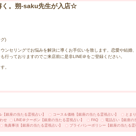
く。朔-saku先生が入店☆
グ)
ウンセリングでお悩みを解決に導くお手伝いを致します。恋愛や結婚、復
も行っておりますのでご来店前に是非LINE＠をご登録ください。
ます。
ル【銀座の当たる霊視占い】
コース＆価格【銀座の当たる霊視占い】
とま
わせ
LINE＠クーポン【銀座の当たる霊視占い】
FAQ
電話占い【銀座の
免責事項【銀座の当たる霊視占い】
プライバシーポリシー【銀座の当たる霊