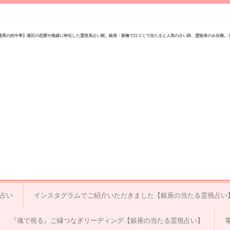
驚異の的中率】港区の恋愛や復縁に特化した霊視系占い館。銀座・新橋で口コミで当たると人気の占い師、霊能者のみ在籍。
視占い
インスタグラムでご紹介いただきました【銀座の当たる霊視占い
『魂で視る』ご縁つなぎリーディング【銀座の当たる霊視占い】