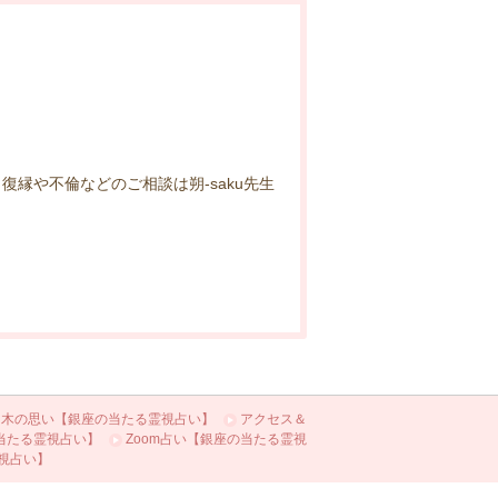
縁や不倫などのご相談は朔-saku先生
り木の思い【銀座の当たる霊視占い】
アクセス＆
当たる霊視占い】
Zoom占い【銀座の当たる霊視
視占い】