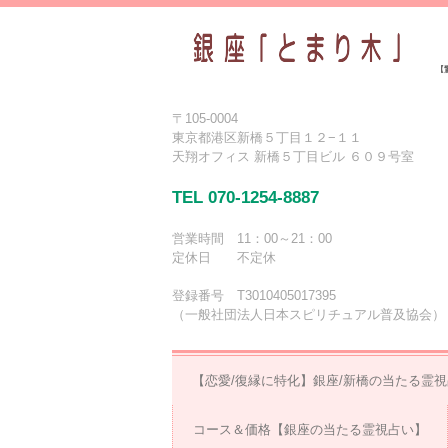
【
〒105-0004
東京都港区新橋５丁目１２−１１
天翔オフィス 新橋５丁目ビル ６０９号室
TEL 070-1254-8887
営業時間 11：00～21：00
定休日 不定休
登録番号 T3010405017395
（一般社団法人日本スピリチュアル普及協会）
【恋愛/復縁に特化】銀座/新橋の当たる霊
コース＆価格【銀座の当たる霊視占い】