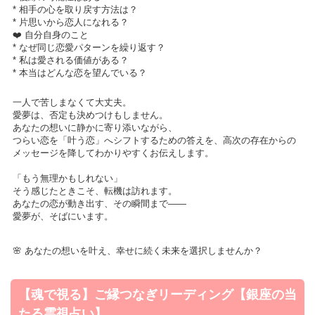
* 相手の心を取り戻す方法は？
* 片思いから恋人になれる？
❤️ 自分自身のこと
* なぜ同じ恋愛パターンを繰り返す？
* 私は愛される価値がある？
* 本当はどんな恋を望んでいる？
一人で苦しまなくて大丈夫。
愛夢は、否定も決めつけもしません。
あなたの想いに静かに寄り添いながら、
つらい恋を「叶う恋」へシフトするための答えを、高次の存在からの
メッセージを降してわかりやすくお伝えします。
「もう無理かもしれない」
そう感じたときこそ、転機は訪れます。
あなたの恋が動き出す、その瞬間まで――
愛夢が、そばにいます。
🌸 あなたの想いを叶え、幸せに続く未来を選択しませんか？
【魂で視る】ご縁つなぎリーディング【銀座の当
たる霊視占い】