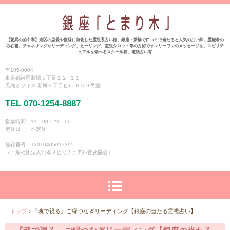
【驚異の的中率】港区の恋愛や復縁に特化した霊視系占い館。銀座・新橋で口コミで当たると人気の占い師、霊能者の
み在籍。チャネリングやリーディング、ヒーリング、霊視タロット等の占術でオンリーワンのメッセージを。スピリチ
ュアルを学べるスクール有。電話占い有
〒105-0004
東京都港区新橋５丁目１２−１１
天翔オフィス 新橋５丁目ビル ６０９号室
TEL 070-1254-8887
営業時間 11：00～21：00
定休日 不定休
登録番号 T3010405017395
（一般社団法人日本スピリチュアル普及協会）
トップ
›
『魂で視る』ご縁つなぎリーディング【銀座の当たる霊視占い】