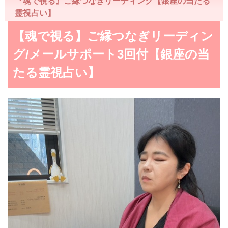
『魂で視る』ご縁つなぎリーディング【銀座の当たる
霊視占い】
【魂で視る】ご縁つなぎリーディン
グ/メールサポート3回付【銀座の当
たる霊視占い】