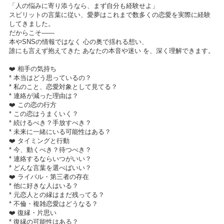
「人の悩みに寄り添うなら、まず自分も経験せよ」
スピリットの言葉に従い、愛夢はこれまで数多くの恋愛を実際に経験
してきました。
だからこそ――
本やSNSの情報ではなく 心の奥で揺れる想い、
誰にも言えず抱えてきた あなたの本音や迷い を、深く理解できます。
❤️ 相手の気持ち
* 本当はどう思っているの？
* 私のこと、恋愛対象として見てる？
* 連絡が減った理由は？
❤️ この恋の行方
* この恋はうまくいく？
* 続けるべき？手放すべき？
* 未来に一緒にいる可能性はある？
❤️ タイミングと行動
* 今、動くべき？待つべき？
* 連絡するならいつがいい？
* どんな言葉を選べばいい？
❤️ ライバル・第三者の存在
* 他に好きな人はいる？
* 元恋人との縁はまだ残ってる？
* 不倫・複雑恋愛はどうなる？
❤️ 復縁・片思い
* 復縁の可能性はある？