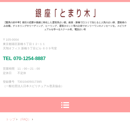
【驚異の的中率】港区の恋愛や復縁に特化した霊視系占い館。銀座・新橋で口コミで当たると人気の占い師、霊能者の
み在籍。チャネリングやリーディング、ヒーリング、霊視タロット等の占術でオンリーワンのメッセージを。スピリチ
ュアルを学べるスクール有。電話占い有
〒105-0004
東京都港区新橋５丁目１２−１１
天翔オフィス 新橋５丁目ビル ６０９号室
TEL 070-1254-8887
営業時間 11：00～21：00
定休日 不定休
登録番号 T3010405017395
（一般社団法人日本スピリチュアル普及協会）
トップ
›
（FAQ）
›