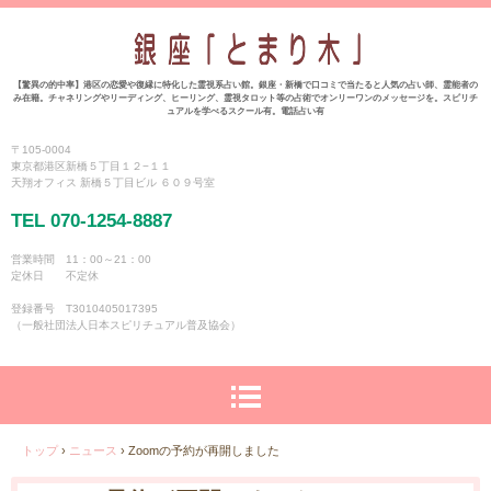
【驚異の的中率】港区の恋愛や復縁に特化した霊視系占い館。銀座・新橋で口コミで当たると人気の占い師、霊能者の
み在籍。チャネリングやリーディング、ヒーリング、霊視タロット等の占術でオンリーワンのメッセージを。スピリチ
ュアルを学べるスクール有。電話占い有
〒105-0004
東京都港区新橋５丁目１２−１１
天翔オフィス 新橋５丁目ビル ６０９号室
TEL 070-1254-8887
営業時間 11：00～21：00
定休日 不定休
登録番号 T3010405017395
（一般社団法人日本スピリチュアル普及協会）
トップ
›
ニュース
›
Zoomの予約が再開しました